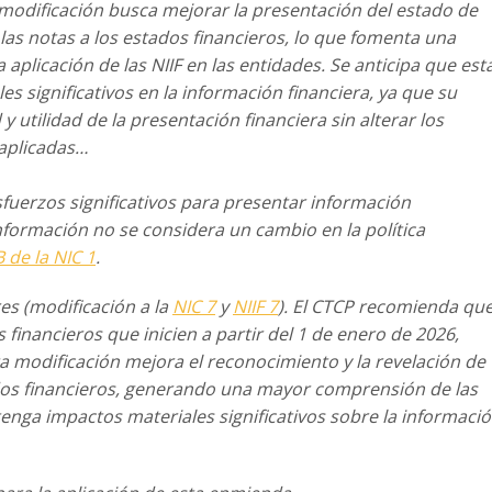
 modificación busca mejorar la presentación del estado de
 las notas a los estados financieros,
lo que fomenta una
 aplicación de las
NIIF en las entidades. Se anticipa que est
es significativos en la información financiera, ya que su
d y utilidad de la presentación financiera sin
alterar los
 aplicadas…
sfuerzos significativos para presentar
información
nformación no se
considera un cambio en la política
B
de la NIC 1
.
es (modificación a la
NIC 7
y
NIIF 7
). El
CTCP recomienda qu
 financieros
que inicien a partir del 1 de enero de 2026,
ta modificación mejora el reconocimiento y la revelación de
dos financieros, generando una mayor
comprensión de las
 tenga impactos
materiales significativos sobre la informaci