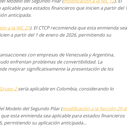
 del Modelo del Segundo Pilar
(
modificación a la NIC 12
). El
a
aplicable para estados financieros que inicien a partir del 
ión anticipada.
ión a la NIC 21
). El CTCP recomienda
que esta enmienda sea
cien a partir
del 1 de enero de 2026, permitiendo su
ransacciones con empresas de
Venezuela y Argentina,
nudo
enfrentan problemas de convertibilidad. La
de mejorar significativamente la presentación de los
l Grupo 2
sería aplicable en Colombia,
considerando lo
del Modelo del Segundo Pilar
(
modificación a la Sección 29 d
que esta enmienda sea aplicable para estados financieros
6, permitiendo su aplicación anticipada…