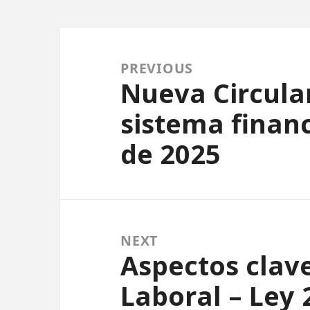
Navegación de entra
PREVIOUS
Nueva Circular
Previous post:
sistema financ
de 2025
NEXT
Aspectos clav
Next post:
Laboral – Ley 